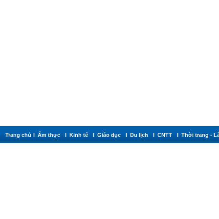
Trang chủ
I Ẩm thực
I Kinh tế
I Giáo dục
I Du lịch
I CNTT
I Thời trang -