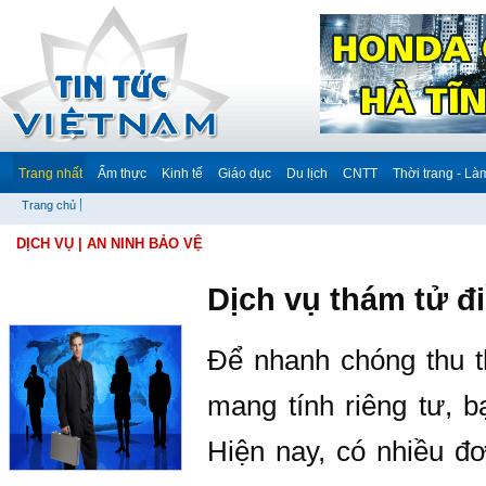
Trang nhất
Ẩm thực
Kinh tế
Giáo dục
Du lịch
CNTT
Thời trang - Là
Trang chủ
DỊCH VỤ
| AN NINH BẢO VỆ
Dịch vụ thám tử đi
Để nhanh chóng thu t
mang tính riêng tư, b
Hiện nay, có nhiều đơ