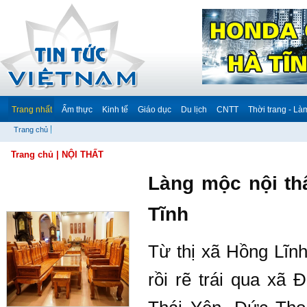
Trang nhất
Ẩm thực
Kinh tế
Giáo dục
Du lịch
CNTT
Thời trang - Là
Trang chủ
Trang chủ
| NỘI THẤT
Làng mộc nội th
Tĩnh
Từ thị xã Hồng Lĩn
rồi rẽ trái qua xã