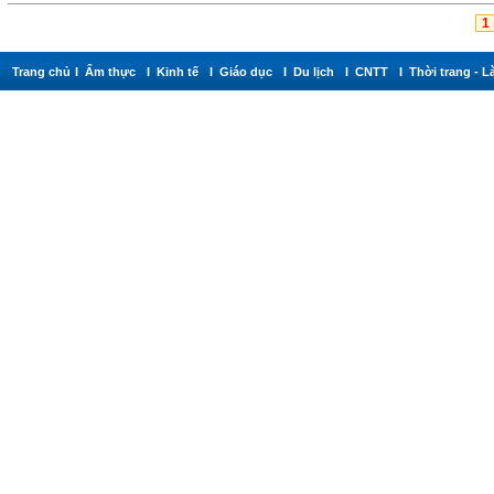
1
Trang chủ
I Ẩm thực
I Kinh tế
I Giáo dục
I Du lịch
I CNTT
I Thời trang -