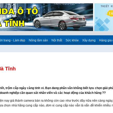
ời trang - Làm đẹp
Nông lâm sản
Nội thất
Sức khỏe
Xây dựng
Hàng gia
Hà Tĩnh
ễ tết, trộm cắp ngày càng tinh vi. Bạn đang phân vân không biết lựa chọn giải p
 doanh nghiệp cần quan sát nhân viên và các hoạt động của khách hàng ??
iện nay giá thành camera bán ra không còn cao như trước đây nữa nên càng ngày,
a chọn nhà hãng cung cấp nào, đơn vị cung cấp nào vẫn là vấn đề khiến nhiều n