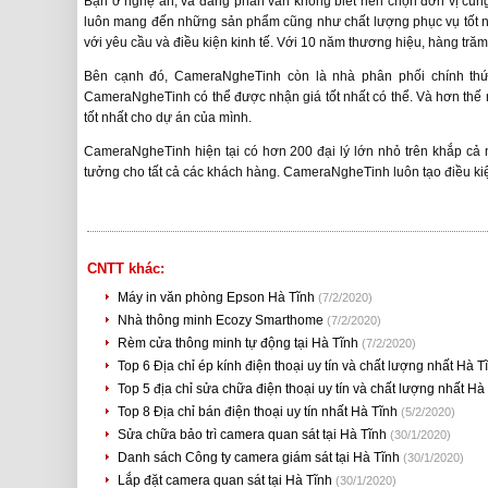
Bạn ở nghệ an, và đang phân vân không biết nên chọn đơn vị cun
luôn mang đến những sản phẩm cũng như chất lượng phục vụ tốt 
với yêu cầu và điều kiện kinh tế. Với 10 năm thương hiệu, hàng tr
Bên cạnh đó, CameraNgheTinh còn là nhà phân phối chính thứ
CameraNgheTinh có thể được nhận giá tốt nhất có thể. Và hơn thế 
tốt nhất cho dự án của mình.
CameraNgheTinh hiện tại có hơn 200 đại lý lớn nhỏ trên khắp cả
tưởng cho tất cả các khách hàng. CameraNgheTinh luôn tạo điều kiệ
CNTT khác:
Máy in văn phòng Epson Hà Tĩnh
(7/2/2020)
Nhà thông minh Ecozy Smarthome
(7/2/2020)
Rèm cửa thông minh tự động tại Hà Tĩnh
(7/2/2020)
Top 6 Địa chỉ ép kính điện thoại uy tín và chất lượng nhất Hà 
Top 5 địa chỉ sửa chữa điện thoại uy tín và chất lượng nhất Hà
Top 8 Địa chỉ bán điện thoại uy tín nhất Hà Tĩnh
(5/2/2020)
Sửa chữa bảo trì camera quan sát tại Hà Tĩnh
(30/1/2020)
Danh sách Công ty camera giám sát tại Hà Tĩnh
(30/1/2020)
Lắp đặt camera quan sát tại Hà Tĩnh
(30/1/2020)