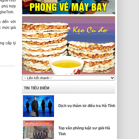
aNgheTinh
p phù hợp
NgheTinh.
g đến với
c mức giá
ng cấp lý
TIN TIÊU ĐIỂM
Dịch vụ thám tử điều tra Hà Tĩnh
Top văn phòng luật sư giỏi Hà
Tĩnh