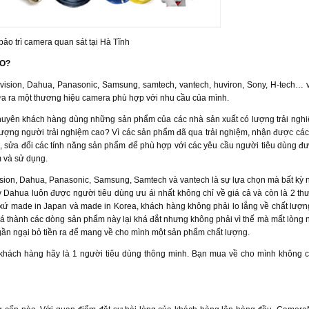
ảo trì camera quan sát tại Hà Tĩnh
O?
kvision, Dahua, Panasonic, Samsung, samtech, vantech, huviron, Sony, H-tech… v
lựa ra một thương hiệu camera phù hợp với nhu cầu của mình.
khuyên khách hàng dùng những sản phẩm của các nhà sản xuất có lượng trải ngh
lượng người trải nghiệm cao? Vì các sản phẩm đã qua trải nghiệm, nhận được các
ến, sửa đổi các tính năng sản phẩm để phù hợp với các yêu cầu người tiêu dùng đ
m và sử dụng.
sion, Dahua, Panasonic, Samsung, Samtech và vantech là sự lựa chọn mà bất kỳ n
 Dahua luôn được người tiêu dùng ưu ái nhất không chỉ về giá cả và còn là 2 th
t xứ made in Japan và made in Korea, khách hàng không phải lo lắng về chất lượn
hành các dòng sản phẩm này lại khá đắt nhưng không phải vì thế mà mất lòng n
gần ngại bỏ tiền ra để mang về cho mình một sản phẩm chất lượng.
khách hàng hãy là 1 người tiêu dùng thông minh. Bạn mua về cho mình không ch