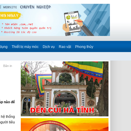
 dụng
Thiết bị máy móc
Dịch vụ
Rao vặt
Phong thủy
Bản in
háp nào để
 hệ thống
gười tiêu