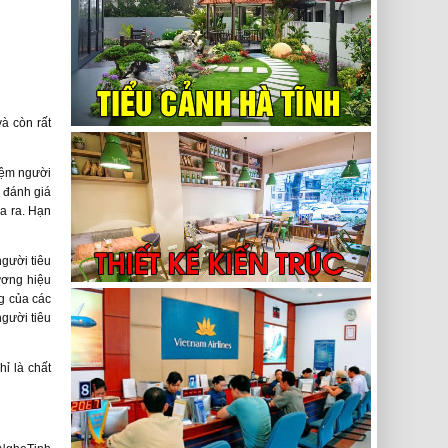
à còn rất
iệm người
 đánh giá
ưa ra. Hạn
gười tiêu
ương hiệu
g của các
gười tiêu
ỉ là chất