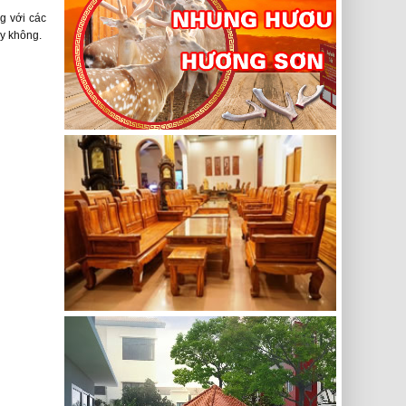
g với các
ay không.