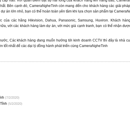
g cấp nào. Với quan điểm đặt sự hài lòng của khách hàng lên hàng đầu, Camer
nhất. Bên cạnh đó, CameraNgheTinh còn mang đến cho khách hàng các giải phá
ăm dự án lớn nhỏ, bạn có thể hoàn toàn yên tâm khi lựa chọn sản phẩm tại Camera
c của các hãng Hikvision, Dahua, Panasonic, Samsung, Huviron. Khách hàn
nữa, với các khách hàng làm dự án, với mức giá cạnh tranh, bạn có thể nhận đượ
 nước, Các khách hàng đang muốn hướng tới kinh doanh CCTV thì đây là nhà cu
n tốt nhất để các đại lý đồng hành phát triển cùng CameraNgheTinh
Tĩnh
(7/2/2020)
 Tĩnh
(5/2/2020)