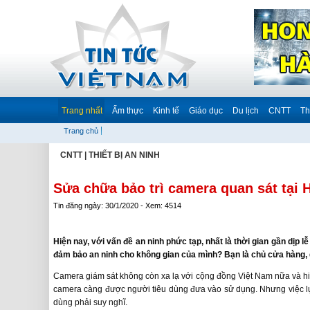
Trang nhất
Ẩm thực
Kinh tế
Giáo dục
Du lịch
CNTT
Th
Trang chủ
CNTT
|
THIẾT BỊ AN NINH
Sửa chữa bảo trì camera quan sát tại 
Tin đăng ngày: 30/1/2020 - Xem: 4514
Hiện nay, với vấn đề an ninh phức tạp, nhất là thời gian gần dịp l
đảm bảo an ninh cho không gian của mình? Bạn là chủ cửa hàng,
Camera giám sát không còn xa lạ với cộng đồng Việt Nam nữa và h
camera càng được người tiêu dùng đưa vào sử dụng. Nhưng việc lự
dùng phải suy nghĩ.